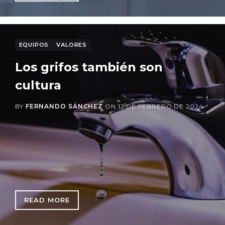
EQUIPOS
VALORES
Los grifos también son
cultura
BY
FERNANDO SÁNCHEZ
ON
12 DE FEBRERO DE 2024
READ MORE
: LOS GRIFOS TAMBIÉN SON CULTURA