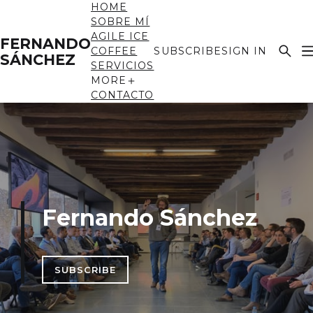
HOME
SOBRE MÍ
AGILE ICE
FERNANDO
COFFEE
SUBSCRIBE
SIGN IN
SÁNCHEZ
SERVICIOS
MORE
CONTACTO
Fernando Sánchez
SUBSCRIBE