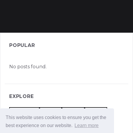
POPULAR
No posts found.
EXPLORE
REFLEXIONES
EQUIPOS
RELATOS
AGILIDAD
This website uses cookies to ensure you get the
VALORES
PRODUCTIVIDAD
best experience on our website.
Learn more