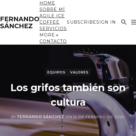
HOME
SOBRE MÍ
AGILE ICE
FERNANDO
COFFEE
SUBSCRIBE
SIGN IN
SÁNCHEZ
SERVICIOS
MORE
CONTACTO
EQUIPOS
VALORES
Los grifos también son
cultura
BY
FERNANDO SÁNCHEZ
ON
12 DE FEBRERO DE 2024