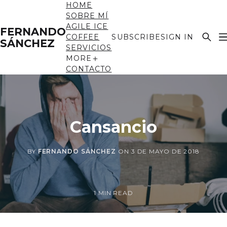
HOME
SOBRE MÍ
AGILE ICE
FERNANDO
COFFEE
SUBSCRIBE
SIGN IN
SÁNCHEZ
SERVICIOS
MORE
CONTACTO
Cansancio
BY
FERNANDO SÁNCHEZ
ON
3 DE MAYO DE 2018
1 MIN READ