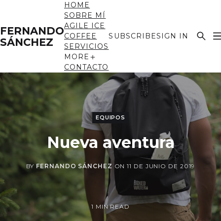
HOME
SOBRE MÍ
AGILE ICE
FERNANDO
COFFEE
SUBSCRIBE
SIGN IN
SÁNCHEZ
SERVICIOS
MORE
CONTACTO
EQUIPOS
Nueva aventura
BY
FERNANDO SÁNCHEZ
ON
11 DE JUNIO DE 2019
1 MIN READ