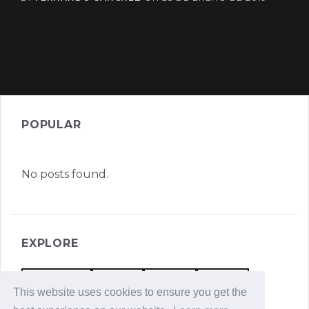
POPULAR
No posts found.
EXPLORE
REFLEXIONES
EQUIPOS
RELATOS
AGILIDAD
This website uses cookies to ensure you get the
VALORES
PRODUCTIVIDAD