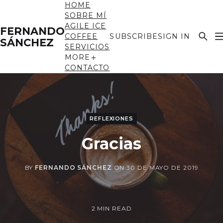
HOME
SOBRE MÍ
AGILE ICE
FERNANDO
COFFEE
SUBSCRIBE
SIGN IN
SÁNCHEZ
SERVICIOS
MORE
CONTACTO
REFLEXIONES
Gracias
BY
FERNANDO SÁNCHEZ
ON
30 DE MAYO DE 2019
2 MIN READ