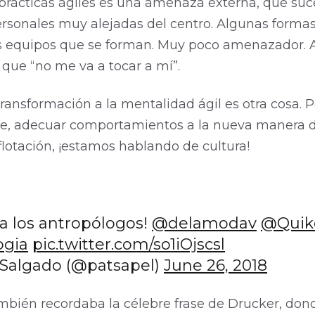
prácticas ágiles es una amenaza externa, que su
personales muy alejadas del centro. Algunas forma
 equipos que se forman. Muy poco amenazador. A
 que “no me va a tocar a mí”.
transformación a la mentalidad ágil es otra cosa. 
e, adecuar comportamientos a la nueva manera d
 flotación, ¡estamos hablando de cultura!
a los antropólogos!
@delamodav
@Quik
ogia
pic.twitter.com/so1iOjscsl
 Salgado (@patsapel)
June 26, 2018
bién recordaba la célebre frase de Drucker, don