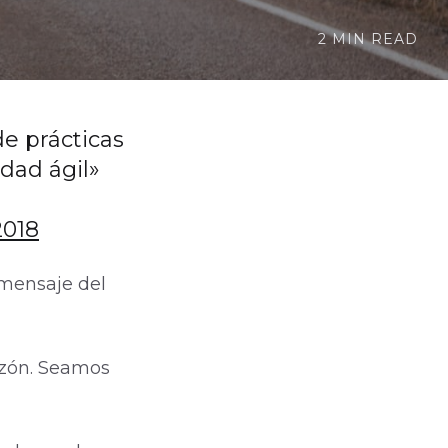
2 MIN READ
e prácticas
idad ágil»
2018
 mensaje del
azón. Seamos