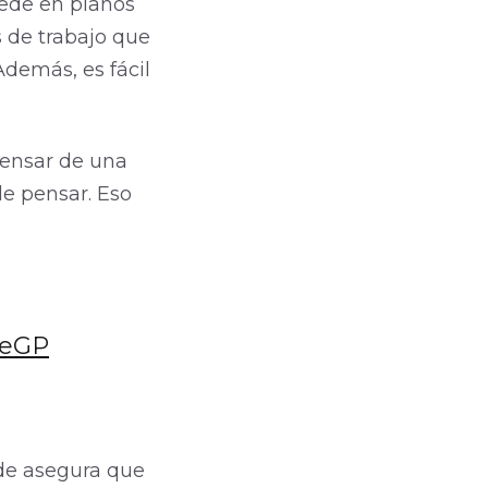
cede en planos
s de trabajo que
demás, es fácil
Pensar de una
e pensar. Eso
eGP
de asegura que