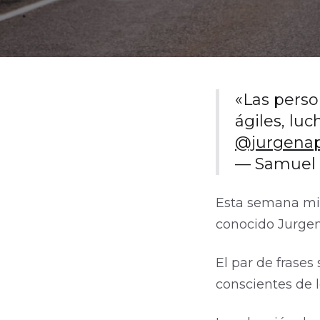
«Las perso
ágiles, lu
@jurgena
— Samuel 
Esta semana m
conocido Jurgen
El par de frase
conscientes de l