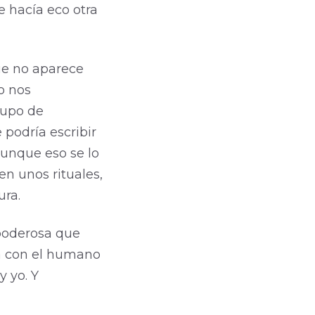
e hacía eco otra
que no aparece
o nos
rupo de
podría escribir
unque eso se lo
en unos rituales,
ura.
 poderosa que
a con el humano
 yo. Y