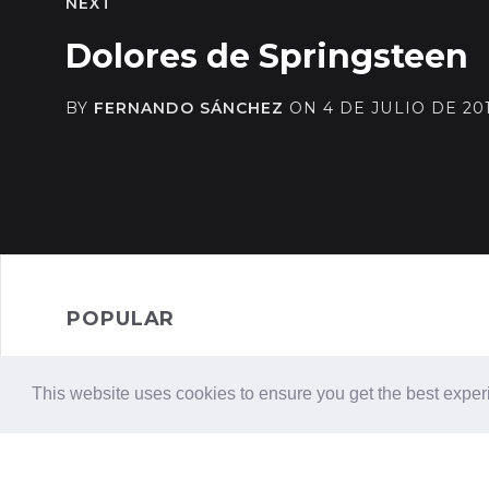
NEXT
Dolores de Springsteen
BY
FERNANDO SÁNCHEZ
ON
4 DE JULIO DE 20
POPULAR
This website uses cookies to ensure you get the best expe
No posts found.